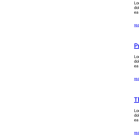
Lo
do
ea
re
P
Lo
do
ea
re
T
Lo
do
ea
re