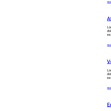
re
A
Lo
do
ea
re
V
Lo
do
ea
re
E