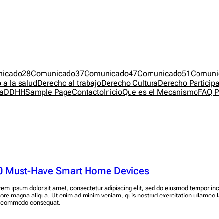
icado28
Comunicado37
Comunicado47
Comunicado51
Comuni
 a la salud
Derecho al trabajo
Derecho Cultura
Derecho Participa
nsaDDHH
Sample Page
Contacto
Inicio
Que es el Mecanismo
FAQ P
0 Must-Have Smart Home Devices
rem ipsum dolor sit amet, consectetur adipiscing elit, sed do eiusmod tempor inci
lore magna aliqua. Ut enim ad minim veniam, quis nostrud exercitation ullamco lab
 commodo consequat.