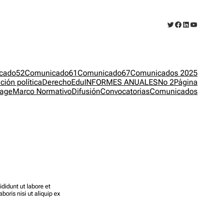
Twitter
Facebook
LinkedIn
YouTub
cado52
Comunicado61
Comunicado67
Comunicados 2025
ción política
DerechoEdu
INFORMES ANUALES
No 2
Página
age
Marco Normativo
Difusión
Convocatorias
Comunicados
didunt ut labore et
oris nisi ut aliquip ex