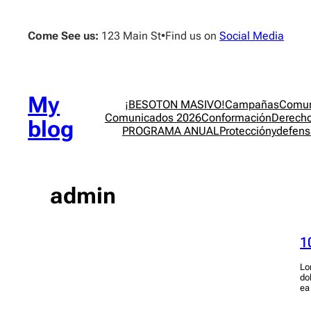
Come See us:
123 Main St
•
Find us on
Social Media
My
¡BESOTON MASIVO!
Campañas
Comun
Comunicados 2026
Conformación
Derecho
blog
PROGRAMA ANUAL
Protecciónydefe
admin
1
Lo
do
ea